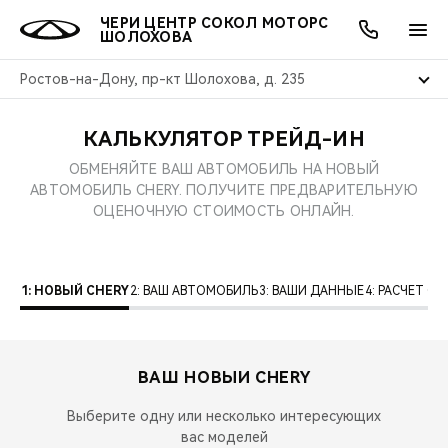
ЧЕРИ ЦЕНТР СОКОЛ МОТОРС
ШОЛОХОВА
Ростов-на-Дону, пр-кт Шолохова, д. 235
КАЛЬКУЛЯТОР ТРЕЙД-ИН
ОНЛАЙН СЕРВИСЫ
ПОКУПАТЕЛЯМ
ВЛАДЕЛЬЦАМ
О КОМПАНИИ
МИР CHERY
МОДЕЛИ
АКЦИИ
ОБМЕНЯЙТЕ ВАШ АВТОМОБИЛЬ НА НОВЫЙ
АВТОМОБИЛЬ CHERY. ПОЛУЧИТЕ ПРЕДВАРИТЕЛЬНУЮ
ВЫБОР И ПОКУПКА
СЕРВИС
АКСЕССУАРЫ
ВЫГОДЫ И АКЦИИ
ВЫБОР И ПОКУПКА
О НАС
ВСЕ МОДЕЛИ
ОЦЕНОЧНУЮ СТОИМОСТЬ ОНЛАЙН.
КРЕДИТ И СТРАХОВАНИЕ
ЗАПЧАСТИ И АКСЕССУАРЫ
О БРЕНДЕ
КРЕДИТ
МЫ В СОЦСЕТЯХ
КРОССОВЕРЫ
1: НОВЫЙ CHERY
2: ВАШ АВТОМОБИЛЬ
3: ВАШИ ДАННЫЕ
4: РАСЧЕТ 
ПОДДЕРЖКА
CHERY В СОЦСЕТЯХ
СЕДАНЫ
CHERY CONNECT
ЛЮДИ CHERY
ВАШ НОВЫЙ
CHERY
НОВИНКИ
БЛАГОТВОРИТЕЛЬНОСТЬ
Выберите одну или несколько интересующих
вас моделей