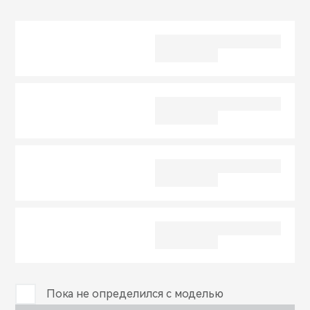
CHERY REMOTE
CHERY И СПОРТ
НАШИ МЕРОПРИЯТИЯ
ВИДЕООБЗОРЫ
CHERY ДЛЯ ДЕТЕЙ
Пока не определился с моделью