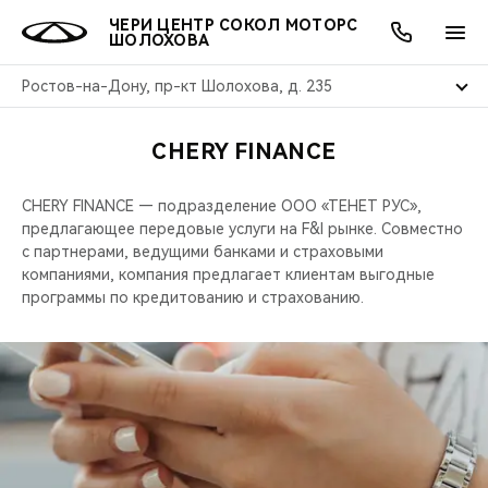
ЧЕРИ ЦЕНТР СОКОЛ МОТОРС
ШОЛОХОВА
Ростов-на-Дону, пр-кт Шолохова, д. 235
CHERY FINANCE
ОНЛАЙН СЕРВИСЫ
ПОКУПАТЕЛЯМ
ВЛАДЕЛЬЦАМ
О КОМПАНИИ
МИР CHERY
МОДЕЛИ
АКЦИИ
CHERY FINANCE — подразделение ООО «ТЕНЕТ РУС»,
ВЫБОР И ПОКУПКА
СЕРВИС
АКСЕССУАРЫ
ВЫГОДЫ И АКЦИИ
ВЫБОР И ПОКУПКА
О НАС
ВСЕ МОДЕЛИ
предлагающее передовые услуги на F&I рынке. Совместно
с партнерами, ведущими банками и страховыми
КРЕДИТ И СТРАХОВАНИЕ
ЗАПЧАСТИ И АКСЕССУАРЫ
О БРЕНДЕ
КРЕДИТ
МЫ В СОЦСЕТЯХ
компаниями, компания предлагает клиентам выгодные
КРОССОВЕРЫ
программы по кредитованию и страхованию.
ПОДДЕРЖКА
CHERY В СОЦСЕТЯХ
СЕДАНЫ
CHERY CONNECT
ЛЮДИ CHERY
НОВИНКИ
БЛАГОТВОРИТЕЛЬНОСТЬ