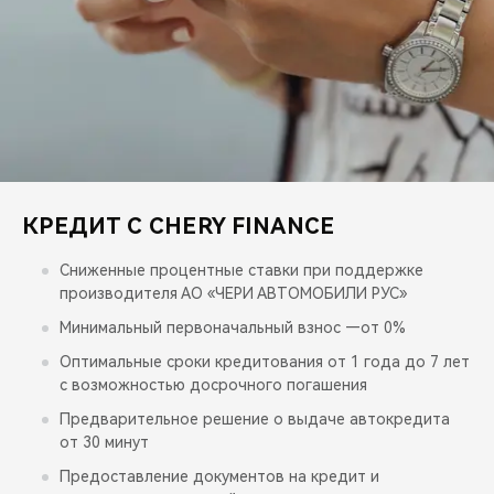
CHERY REMOTE
CHERY И СПОРТ
НАШИ МЕРОПРИЯТИЯ
ВИДЕООБЗОРЫ
КРЕДИТ С CHERY FINANCE
CHERY ДЛЯ ДЕТЕЙ
Сниженные процентные ставки при поддержке
производителя АО «ЧЕРИ АВТОМОБИЛИ РУС»
Минимальный первоначальный взнос —от 0%
Оптимальные сроки кредитования от 1 года до 7 лет
с возможностью досрочного погашения
Предварительное решение о выдаче автокредита
от 30 минут
Предоставление документов на кредит и